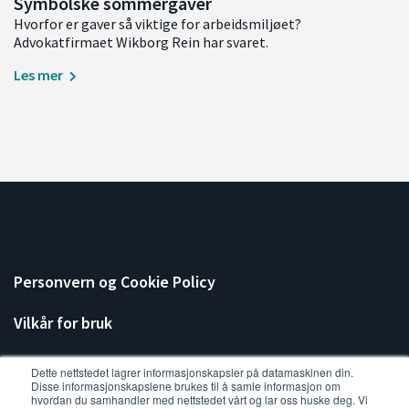
Symbolske sommergaver
Hvorfor er gaver så viktige for arbeidsmiljøet?
Advokatfirmaet Wikborg Rein har svaret.
Les mer
Personvern og Cookie Policy
Vilkår for bruk
Dette nettstedet lagrer informasjonskapsler på datamaskinen din.
Disse informasjonskapslene brukes til å samle informasjon om
hvordan du samhandler med nettstedet vårt og lar oss huske deg. Vi