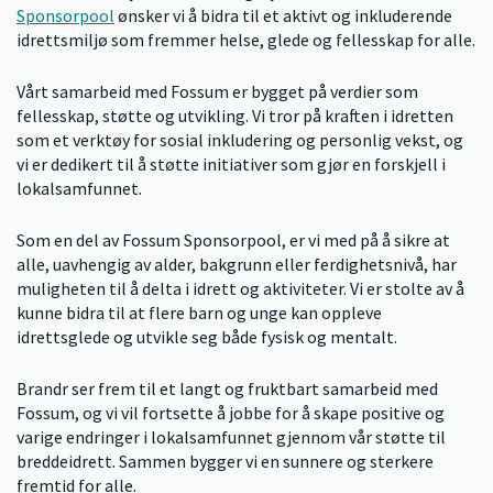
Sponsorpool
ønsker vi å bidra til et aktivt og inkluderende
idrettsmiljø som fremmer helse, glede og fellesskap for alle.
Vårt samarbeid med Fossum er bygget på verdier som
fellesskap, støtte og utvikling. Vi tror på kraften i idretten
som et verktøy for sosial inkludering og personlig vekst, og
vi er dedikert til å støtte initiativer som gjør en forskjell i
lokalsamfunnet.
Som en del av Fossum Sponsorpool, er vi med på å sikre at
alle, uavhengig av alder, bakgrunn eller ferdighetsnivå, har
muligheten til å delta i idrett og aktiviteter. Vi er stolte av å
kunne bidra til at flere barn og unge kan oppleve
idrettsglede og utvikle seg både fysisk og mentalt.
Brandr ser frem til et langt og fruktbart samarbeid med
Fossum, og vi vil fortsette å jobbe for å skape positive og
varige endringer i lokalsamfunnet gjennom vår støtte til
breddeidrett. Sammen bygger vi en sunnere og sterkere
fremtid for alle.