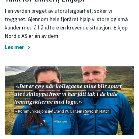
I en verden preget av uforutsigbarhet, søker vi
trygghet. Gjennom hele fjoråret hjalp vi store og små
kunder med å håndtere en krevende situasjon. Elkjøp
Nordic AS er én av dem.
Les mer
«Det er gøy når kollegaene mine blir spurt
ute i skiløypa hvor vi har fått tak i de kule
treningsklærne med logo.»
– Kommunikasjonssjef Erlend W. Carlsen i Swedish Match