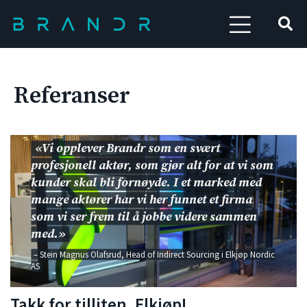
Referanser
«Vi opplever Brandr som en svært
profesjonell aktør, som gjør alt for at vi som
kunder skal bli fornøyde. I et marked med
mange aktører har vi her funnet et firma
som vi ser frem til å jobbe videre sammen
med.»
– Stein Magnus Olafsrud, Head of Indirect Sourcing i Elkjøp Nordic
AS
Takk for tilliten, Elkjøp!